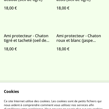
18,00 €
18,00 €
Ami protecteur - Chaton
Ami protecteur - Chaton
tigré et tacheté (oeil de
roux et blanc (jaspe
tigre) 2
rouge)
18,00 €
18,00 €
Cookies
Contactez-nous
Conditions
Politique de
Politique de cookies
Ce site Internet utilise des cookies. Les cookies sont de petits fichiers qui
confidentialité
nous aident à comprendre comment vous utilisez nos services afin
d'améliorer votre expérience. Vous pouvez en savoir plus sur ces cookies