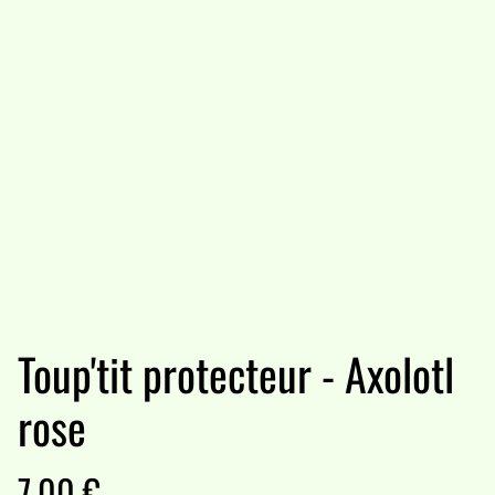
Toup'tit protecteur - Axolotl
rose
7,00 €